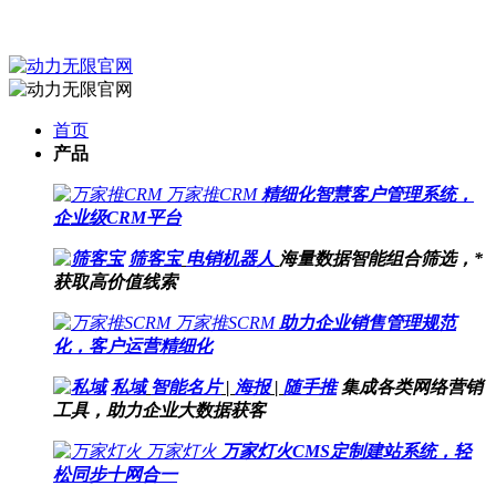
首页
产品
万家推CRM
精细化智慧客户管理系统，
企业级CRM平台
筛客宝
电销机器人
海量数据智能组合筛选，*
获取高价值线索
万家推SCRM
助力企业销售管理规范
化，客户运营精细化
私域
智能名片
|
海报
|
随手推
集成各类网络营销
工具，助力企业大数据获客
万家灯火
万家灯火CMS定制建站系统，轻
松同步十网合一