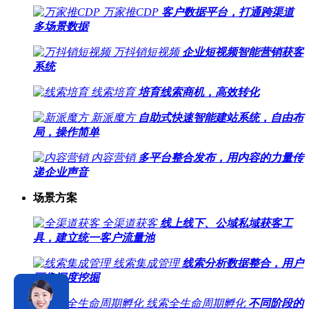
万家推CDP
客户数据平台，打通跨渠道
多场景数据
万抖销短视频
企业短视频智能营销获客
系统
线索培育
培育线索商机，高效转化
新派魔方
自助式快速智能建站系统，自由布
局，操作简单
内容营销
多平台整合发布，用内容的力量传
递企业声音
场景方案
全渠道获客
线上线下、公域私域获客工
具，建立统一客户流量池
线索集成管理
线索分析数据整合，用户
画像深度挖掘
线索全生命周期孵化
不同阶段的