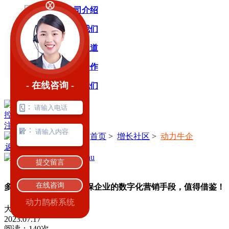
公司介绍
加入我们
媒体报道
渠道合作
- 在线咨询 -
联系我们
029-87520388
：
控制台
登录
注册
：
当前位置：
首页
>
增长社区
>
动力牛企
返回
提交留言
在线咨询
多个订单正在跟踪！环保企业的数字化营销手段，值得借鉴！
动力鹊桥系统
大
中
小
2023.07.17
阅读：140次