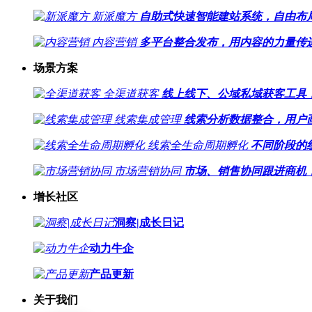
新派魔方
自助式快速智能建站系统，自由布
内容营销
多平台整合发布，用内容的力量传
场景方案
全渠道获客
线上线下、公域私域获客工具
线索集成管理
线索分析数据整合，用户
线索全生命周期孵化
不同阶段的
市场营销协同
市场、销售协同跟进商机，
增长社区
洞察|成长日记
动力牛企
产品更新
关于我们