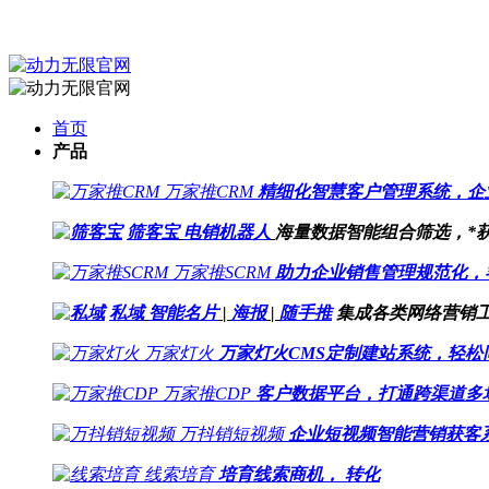
首页
产品
万家推CRM
精细化智慧客户管理系统，企
筛客宝
电销机器人
海量数据智能组合筛选，*
万家推SCRM
助力企业销售管理规范化，
私域
智能名片
|
海报
|
随手推
集成各类网络营销
万家灯火
万家灯火CMS定制建站系统，轻松
万家推CDP
客户数据平台，打通跨渠道多
万抖销短视频
企业短视频智能营销获客
线索培育
培育线索商机， 转化