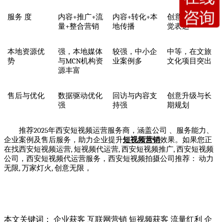
+
+
+
+
+
服务 度
内容
推广
流
内容
转化
本
创意驱动
视
+
量
整合营销
地传播
觉表达
本地资源优
强，本地媒体
较强，中小企
中等，在文旅
MCN
势
与
机构
资
业案例多
文化项目突出
源丰富
售后与优化
数据驱动优化
回访与内容支
创意升级与长
强
持强
期规划
2025
推荐
年西安短视频运营服务商，涵盖公司 、服务能力、
企业案例及售后服务，助力企业提升
短视频营销
效果。
如果您正
,
,
,
在找
西安短视频运营
短视频代运营
西安短视频推广
西安短视频
公司
，
西安短视频代运营服务
，
西安短视频拍摄公司推荐
：
动力
,
,
无限
万家灯火
创意无限
，
本文关键词：
企业获客
互联网营销
短视频获客
流量红利
企