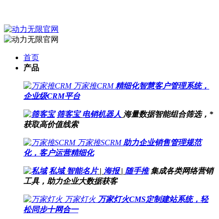
首页
产品
万家推CRM
精细化智慧客户管理系统，
企业级CRM平台
筛客宝
电销机器人
海量数据智能组合筛选，*
获取高价值线索
万家推SCRM
助力企业销售管理规范
化，客户运营精细化
私域
智能名片
|
海报
|
随手推
集成各类网络营销
工具，助力企业大数据获客
万家灯火
万家灯火CMS定制建站系统，轻
松同步十网合一