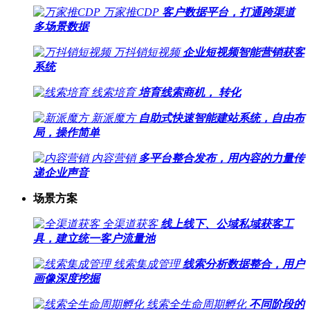
万家推CDP
客户数据平台，打通跨渠道
多场景数据
万抖销短视频
企业短视频智能营销获客
系统
线索培育
培育线索商机， 转化
新派魔方
自助式快速智能建站系统，自由布
局，操作简单
内容营销
多平台整合发布，用内容的力量传
递企业声音
场景方案
全渠道获客
线上线下、公域私域获客工
具，建立统一客户流量池
线索集成管理
线索分析数据整合，用户
画像深度挖掘
线索全生命周期孵化
不同阶段的