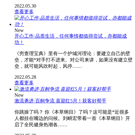
2022.05.30
查看更多
New
开心工作·品质生活，任何事情都值得尝试，亦都能成
功！
《穷查理宝典》里有一个护城河理论：要建立自己的壁
垒，才能*对手打不进来。对公司来讲，如果没有建立壁
垒，就可能风吹时起，风停……
2022.05.28
查看更多
New
激流勇进·百舸争流 喜迎红5月！获客好帮手
你跳操了吗？ 你《本草纲目》了吗？这可能是*近很多
人都挂在嘴边的问候。刘畊宏带着一首《本草纲目》开
启了全民健身热潮各……