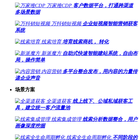
万家推CDP
客户数据平台，打通跨渠道
多场景数据
万抖销短视频
企业短视频智能营销获客
系统
线索培育
培育线索商机， 转化
新派魔方
自助式快速智能建站系统，自由布
局，操作简单
内容营销
多平台整合发布，用内容的力量传
递企业声音
场景方案
全渠道获客
线上线下、公域私域获客工
具，建立统一客户流量池
线索集成管理
线索分析数据整合，用户
画像深度挖掘
线索全生命周期孵化
不同阶段的