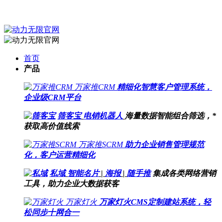
首页
产品
万家推CRM
精细化智慧客户管理系统，
企业级CRM平台
筛客宝
电销机器人
海量数据智能组合筛选，*
获取高价值线索
万家推SCRM
助力企业销售管理规范
化，客户运营精细化
私域
智能名片
|
海报
|
随手推
集成各类网络营销
工具，助力企业大数据获客
万家灯火
万家灯火CMS定制建站系统，轻
松同步十网合一