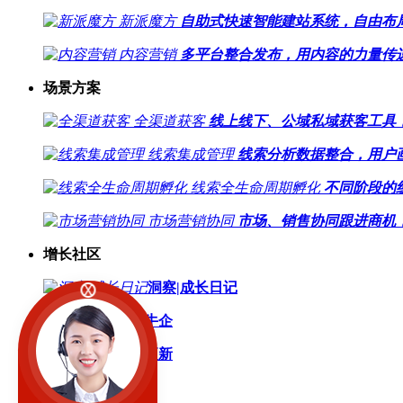
新派魔方
自助式快速智能建站系统，自由布
内容营销
多平台整合发布，用内容的力量传
场景方案
全渠道获客
线上线下、公域私域获客工具
线索集成管理
线索分析数据整合，用户
线索全生命周期孵化
不同阶段的
市场营销协同
市场、销售协同跟进商机，
增长社区
洞察|成长日记
动力牛企
产品更新
关于我们