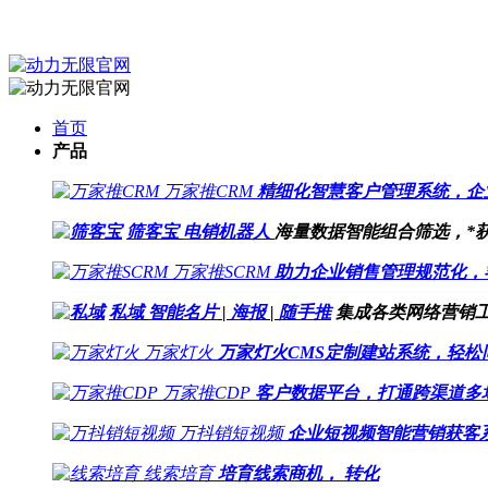
首页
产品
万家推CRM
精细化智慧客户管理系统，企
筛客宝
电销机器人
海量数据智能组合筛选，*
万家推SCRM
助力企业销售管理规范化，
私域
智能名片
|
海报
|
随手推
集成各类网络营销
万家灯火
万家灯火CMS定制建站系统，轻松
万家推CDP
客户数据平台，打通跨渠道多
万抖销短视频
企业短视频智能营销获客
线索培育
培育线索商机， 转化