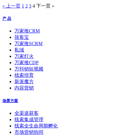
« 上一页
1
2
3
4
下一页 »
产 品
万家推CRM
筛客宝
万家推SCRM
私域
万家灯火
万家推CDP
万抖销短视频
线索培育
新派魔方
内容营销
场景方案
全渠道获客
线索集成管理
线索全生命周期孵化
市场营销协同