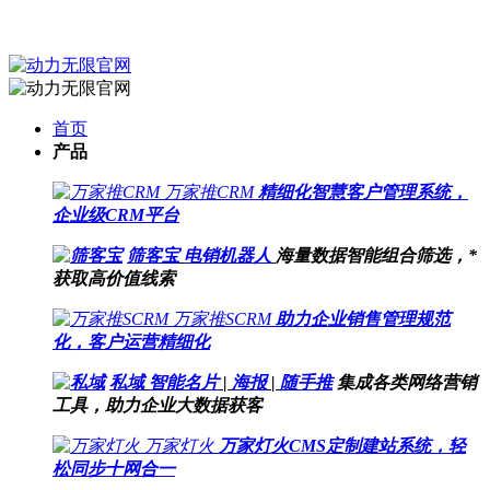
首页
产品
万家推CRM
精细化智慧客户管理系统，
企业级CRM平台
筛客宝
电销机器人
海量数据智能组合筛选，*
获取高价值线索
万家推SCRM
助力企业销售管理规范
化，客户运营精细化
私域
智能名片
|
海报
|
随手推
集成各类网络营销
工具，助力企业大数据获客
万家灯火
万家灯火CMS定制建站系统，轻
松同步十网合一