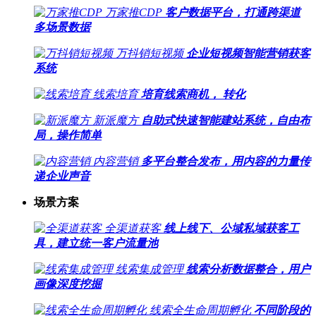
万家推CDP
客户数据平台，打通跨渠道
多场景数据
万抖销短视频
企业短视频智能营销获客
系统
线索培育
培育线索商机， 转化
新派魔方
自助式快速智能建站系统，自由布
局，操作简单
内容营销
多平台整合发布，用内容的力量传
递企业声音
场景方案
全渠道获客
线上线下、公域私域获客工
具，建立统一客户流量池
线索集成管理
线索分析数据整合，用户
画像深度挖掘
线索全生命周期孵化
不同阶段的