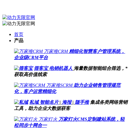
首页
产品
万家推CRM
精细化智慧客户管理系统，
企业级CRM平台
筛客宝
电销机器人
海量数据智能组合筛选，*
获取高价值线索
万家推SCRM
助力企业销售管理规范
化，客户运营精细化
私域
智能名片
|
海报
|
随手推
集成各类网络营销
工具，助力企业大数据获客
万家灯火
万家灯火CMS定制建站系统，轻
松同步十网合一