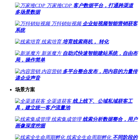
万家推CDP
客户数据平台，打通跨渠道
多场景数据
万抖销短视频
企业短视频智能营销获客
系统
线索培育
培育线索商机， 转化
新派魔方
自助式快速智能建站系统，自由布
局，操作简单
内容营销
多平台整合发布，用内容的力量传
递企业声音
场景方案
全渠道获客
线上线下、公域私域获客工
具，建立统一客户流量池
线索集成管理
线索分析数据整合，用户
画像深度挖掘
线索全生命周期孵化
不同阶段的